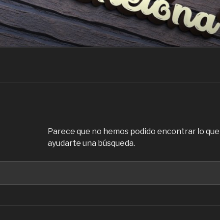
TONA
Parece que no hemos podido encontrar lo que
ayudarte una búsqueda.